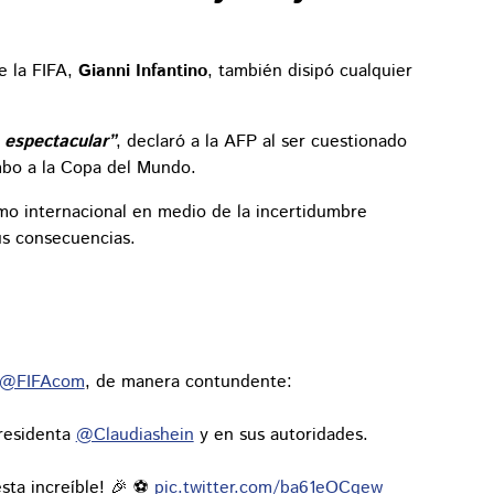
e la FIFA,
Gianni Infantino
, también disipó cualquier
 espectacular”
, declaró a la AFP al ser cuestionado
mbo a la Copa del Mundo.
smo internacional en medio de la incertidumbre
us consecuencias.
@FIFAcom
, de manera contundente:
Presidenta
@Claudiashein
y en sus autoridades.
sta increíble! 🎉 ⚽️
pic.twitter.com/ba61eOCqew