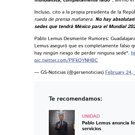
mundialista,
completamente falso"
,
afirmó el
Incluso, cito a la propia presidenta de la Rep
rueda de prensa mañanera.
No hay absolutame
sedes que tendrá México para el Mundial 20
Pablo Lemus Desmiente Rumores: Guadalajara
Lemus aseguró que es completamente falso que
hay ningún riesgo de perder ninguna sede".
h
pic.twitter.com/PlFkOYNHBC
— GS-Noticias (@gersenoticias)
February 24,
Te recomendamos:
UNIDAD
Pablo Lemus anuncia fec
servicios