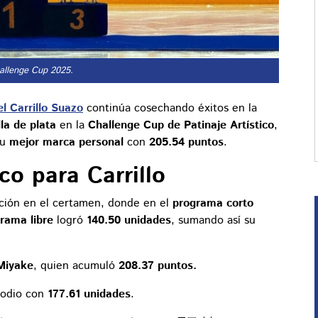
hallenge Cup 2025.
l Carrillo Suazo
continúa cosechando éxitos en la
la de plata
en la
Challenge Cup de Patinaje Artístico
,
su
mejor marca personal
con
205.54 puntos
.
o para Carrillo
ación en el certamen, donde en el
programa corto
rama libre
logró
140.50 unidades
, sumando así su
Miyake
, quien acumuló
208.37 puntos.
podio con
177.61 unidades
.