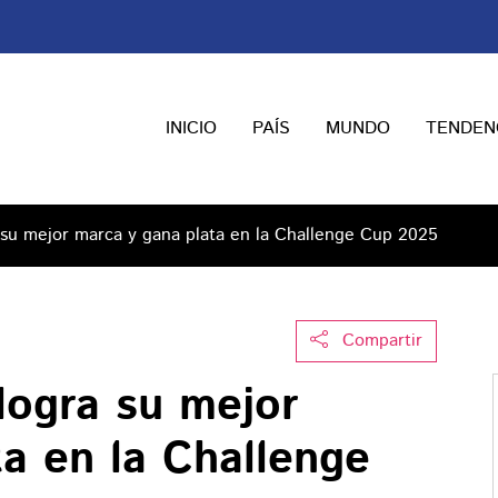
INICIO
PAÍS
MUNDO
TENDEN
 su mejor marca y gana plata en la Challenge Cup 2025
Compartir
logra su mejor
a en la Challenge