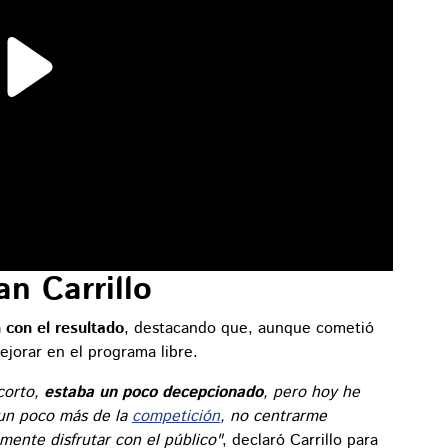
n Carrillo
n con el resultado
, destacando que, aunque cometió
ejorar en el programa libre.
corto,
estaba un poco decepcionado
, pero hoy he
r un poco más de la
competición
, no centrarme
ente disfrutar con el público"
, declaró Carrillo para