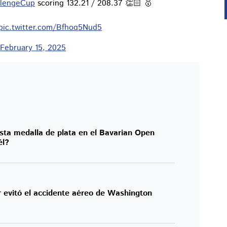
llengeCup
scoring 132.21 / 208.37 👏🏻 🥇
pic.twitter.com/Bfhoq5Nud5
)
February 15, 2025
sta medalla de plata en el Bavarian Open
él?
r evitó el accidente aéreo de Washington