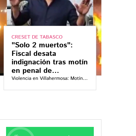
CRESET DE TABASCO
"Solo 2 muertos":
Fiscal desata
indignación tras motín
en penal de
Villahermosa | VIDEO
Violencia en Villahermosa: Motín
en penal, vehículos incendiados y
protestas familiares, ¿qué
sabemos?