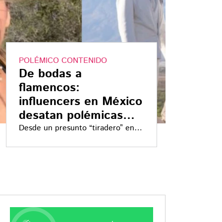
POLÉMICO CONTENIDO
De bodas a
flamencos:
influencers en México
desatan polémicas
por daño ambiental
Desde un presunto “tiradero” en
Cuatro Ciénegas hasta la
alteración de flamencos en
Yucatán, han detonado
indignación social y posibles
sanciones legales