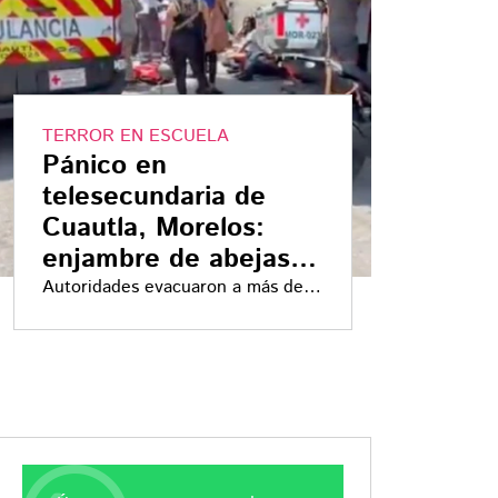
TERROR EN ESCUELA
Pánico en
telesecundaria de
Cuautla, Morelos:
enjambre de abejas
ataca a más de 100
Autoridades evacuaron a más de
300 alumnos y activaron
personas
protocolos de emergencia.