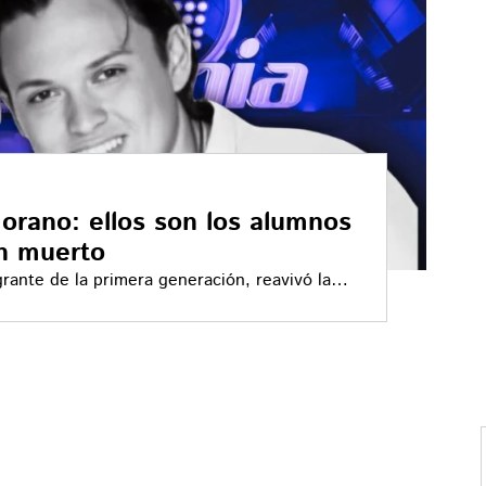
orano: ellos son los alumnos
n muerto
ante de la primera generación, reavivó la
ty musical que han perdido la vida