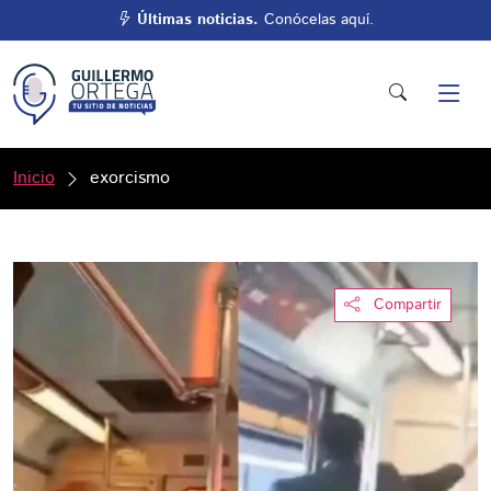
Últimas noticias.
Conócelas aquí.
Inicio
exorcismo
Compartir