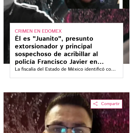
CRIMEN EN EDOMEX
Él es "Juanito", presunto
extorsionador y principal
sospechoso de acribillar al
policía Francisco Javier en
Cuautitlán
La fiscalía del Estado de México identificó como
"Juanito", al principal sospechoso de la matar al
comandante Francisco Javier Jiménez en
Cuautitlán Izcalli
Compartir