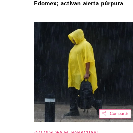
Edomex; activan alerta púrpura
Compartir
¡NO OLVIDES EL PARAGUAS!