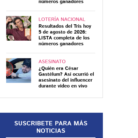
números ganadores
LOTERÍA NACIONAL
Resultados del Tris hoy
5 de agosto de 2026:
LLUVIA HISTÓRICA
LISTA completa de los
números ganadores
Cuajimalpa bajo el
agua: VIDEOS
muestran el caos tras
ASESINATO
¿Quién era César
intensa tormenta con
Gastélum? Así ocurrió el
granizo
Las imágenes que comenzaron a
asesinato del influencer
durante video en vivo
circular durante la noche
mostraron un escenario inusual en
el poniente de la capital: avenidas
completamente blancas por la
acumulación de granizo y
SUSCRIBETE PARA MÁS
corrientes de agua desbordadas
NOTICIAS