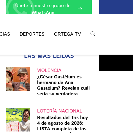
Únete a nuestro grupo de
WhatsApp
CIAS
DEPORTES
ORTEGA TV
LAS MÁS LEÍDAS
VIOLENCIA
¿César Gastélum es
hermano de Ana
Gastélum? Revelan cuál
sería su verdadera
Compartir
relación
LOTERÍA NACIONAL
Resultados del Tris hoy
4 de agosto de 2026:
LISTA completa de los