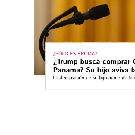
¿SÓLO ES BROMA?
¿Trump busca comprar 
Panamá? Su hijo aviva l
La declaración de su hijo aumenta la 
presidente electo en su regreso