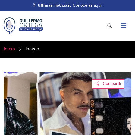
Últimas noticias.
Conócelas aquí.
Inicio
Jhayco
Compartir