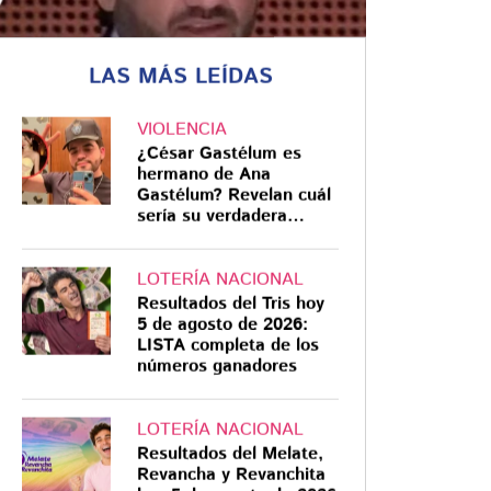
LAS MÁS LEÍDAS
VIOLENCIA
MORENISTAS
¿César Gastélum es
Juan Pablo Penilla: de
hermano de Ana
AMLO a Sheinbaum
Gastélum? Revelan cuál
sería su verdadera
las fotos con políticos
relación
del abogado de "El
LOTERÍA NACIONAL
Mayo" Zambada
Juan Pablo Penilla Rodríguez,
Resultados del Tris hoy
abogado de "El Mayo" Zambada,
5 de agosto de 2026:
ha sido fotografiado con varios
LISTA completa de los
políticos de Morena, incluyendo al
números ganadores
expresidente López Obrador y la
presidenta Claudia Sheinbaum.
LOTERÍA NACIONAL
Resultados del Melate,
Revancha y Revanchita