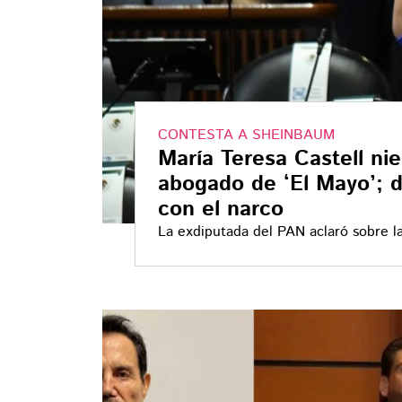
CONTESTA A SHEINBAUM
María Teresa Castell ni
abogado de ‘El Mayo’; 
con el narco
La exdiputada del PAN aclaró sobre l
abogado del 'Mayo' Zambada