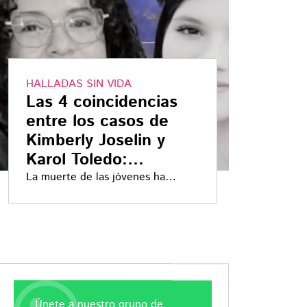
HALLADAS SIN VIDA
Las 4 coincidencias
entre los casos de
Kimberly Joselin y
Karol Toledo:
desaparecidas en
La muerte de las jóvenes ha
desatado el descontento de los
Morelos
estudiantes, quienes exigen
justicia para sus compañeras
Únete a nuestro grupo de