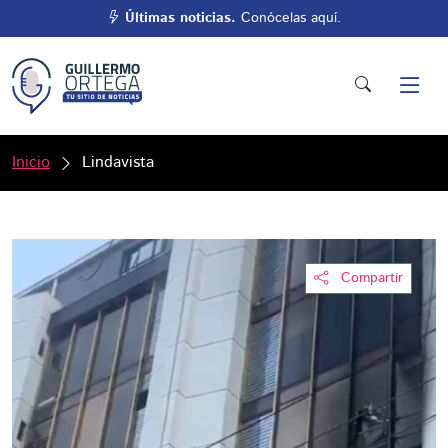
Últimas noticias.
Conócelas aquí.
Inicio
Lindavista
Compartir