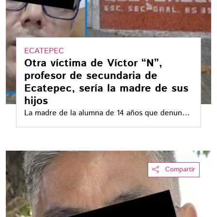
ECATEPEC
Otra víctima de Víctor “N”,
profesor de secundaria de
Ecatepec, sería la madre de sus
hijos
La madre de la alumna de 14 años que denunció
a Víctor Iván “N”, profesor de la Secundaria
Quetzalcóatl en Ecatepec, sostuvo que la
madre de los hijos del docente también habría
sido su alumna y se habría casado con él siendo
Compartir
menor de edad