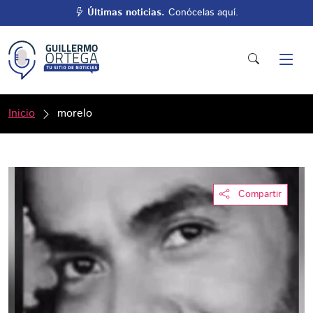
Últimas noticias.
Conócelas aquí.
Inicio
morelo
Compartir