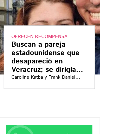
OFRECEN RECOMPENSA
Buscan a pareja
estadounidense que
desapareció en
Veracruz; se dirigían
en auto a Chile
Caroline Katba y Frank Daniel
Guzmán iban a hacer una
investigación, realizaron su viaje
desde Texas