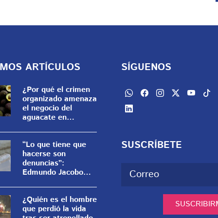
IMOS ARTÍCULOS
SÍGUENOS
¿Por qué el crimen
organizado amenaza
el negocio del
aguacate en
Michoacán?
SUSCRÍBETE
“Lo que tiene que
hacerse son
denuncias”:
Edmundo Jacobo
critica los actos
anticipados de
¿Quién es el hombre
campaña
SUSCRIBIR
que perdió la vida