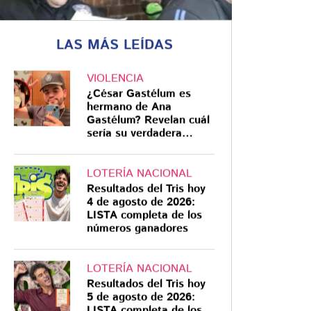
LAS MÁS LEÍDAS
VIOLENCIA
FEMINICIDIO CDMX
¿César Gastélum es
Revelan modus
hermano de Ana
operandi en
Gastélum? Revelan cuál
sería su verdadera
feminicidio de Edith
relación
Guadalupe: ataque
LOTERÍA NACIONAL
con desarmador y
La Fiscalía CDMX reveló nuevos
Resultados del Tris hoy
detalles del feminicidio de Edith
ocultamiento del
4 de agosto de 2026:
Guadalupe, ocurrido dentro de un
LISTA completa de los
cuerpo
números ganadores
edificio en Benito Juárez
LOTERÍA NACIONAL
Resultados del Tris hoy
5 de agosto de 2026:
LISTA completa de los