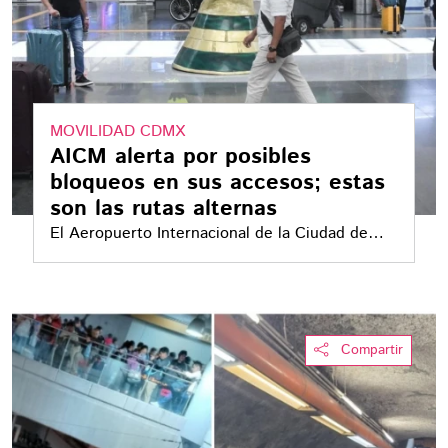
MOVILIDAD CDMX
AICM alerta por posibles
bloqueos en sus accesos; estas
son las rutas alternas
El Aeropuerto Internacional de la Ciudad de
México pidió a los pasajeros con vuelo
programado para este miércoles 3 de junio
llegar con anticipación y acudir solo con los
acompañantes necesarios, ante posibles
Compartir
manifestaciones en los alrededores del AICM
que podrían afectar el acceso a las terminales