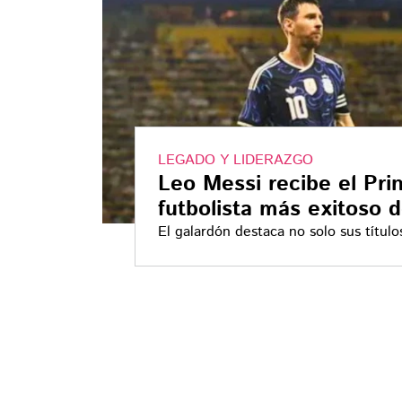
LEGADO Y LIDERAZGO
Leo Messi recibe el Pri
futbolista más exitoso 
El galardón destaca no solo sus títul
Selección Argentina, sino también su 
personal