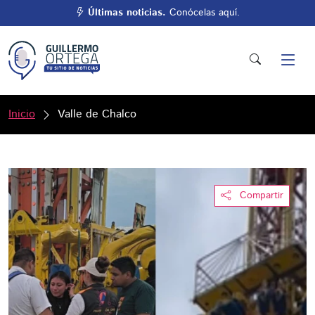
Últimas noticias.
Conócelas aquí.
Inicio
Valle de Chalco
Compartir