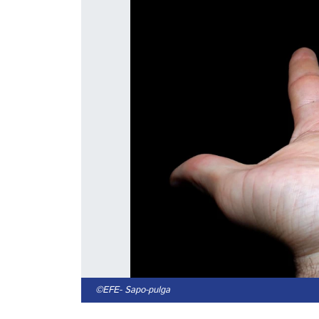
©EFE
- Sapo-pulga