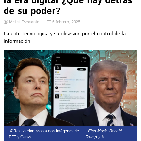
la era digital ¿Qué hay detrás
de su poder?
Metzli Escalante
6 febrero, 2025
La élite tecnológica y su obsesión por el control de la
información
©Realización propia con imágenes de
- Elon Musk, Donald
EFE y Canva.
Trump y X.