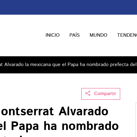
INICIO
PAÍS
MUNDO
TENDEN
t Alvarado la mexicana que el Papa ha nombrado prefecta del
Compartir
ontserrat Alvarado
el Papa ha nombrado