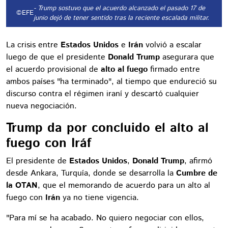
- Trump sostuvo que el acuerdo alcanzado el pasado 17 de
©EFE
junio dejó de tener sentido tras la reciente escalada militar.
La crisis entre
Estados Unidos
e
Irán
volvió a escalar
luego de que el presidente
Donald Trump
asegurara que
el acuerdo provisional de
alto al fuego
firmado entre
ambos países "ha terminado", al tiempo que endureció su
discurso contra el régimen iraní y descartó cualquier
nueva negociación.
Trump da por concluido el alto al
fuego con Iráf
El presidente de
Estados Unidos
,
Donald Trump
, afirmó
desde Ankara, Turquía, donde se desarrolla la
Cumbre de
la OTAN
, que el memorando de acuerdo para un alto al
fuego con
Irán
ya no tiene vigencia.
"Para mí se ha acabado. No quiero negociar con ellos,