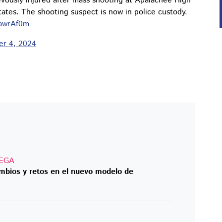
evously injured after mass shooting at Apalachee High
ates. The shooting suspect is now in police custody.
0awrAf0m
r 4, 2024
EGA
ambios y retos en el nuevo modelo de