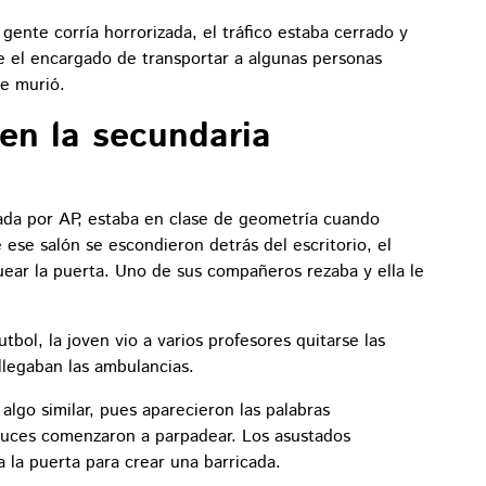
gente corría horrorizada, el tráfico estaba cerrado y
e el encargado de transportar a algunas personas
te murió.
o en la secundaria
a
ada por AP, estaba en clase de geometría cuando
 ese salón se escondieron detrás del escritorio, el
uear la puerta. Uno de sus compañeros rezaba y ella le
futbol, la joven vio a varios profesores quitarse las
 llegaban las ambulancias.
 algo similar, pues aparecieron las palabras
s luces comenzaron a parpadear. Los asustados
 a la puerta para crear una barricada.