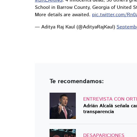
#BREAKING
: 4 innocents dead, 30 others gri
School in Barrow County, Georgia of United St
More details are awaited.
pic.twitter.com/Rn
— Aditya Raj Kaul (@AdityaRajKaul)
Septembe
Te recomendamos:
ENTREVISTA CON ORT
Adrián Alcalá señala c
transparencia
DESAPARICIONES