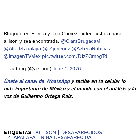
Bloqueo en Ermita y rojo Gómez, piden justicia para
allison y sea encontrada,
@ClaraBrugadaM
@Alc_Iztapalapa
@c4jimenez
@AztecaNoticias
@ImagenTVMex
pic.twitter.com/D1zZOmbgTd
— aetbug (@aetbug)
June 1, 2026
Únete al canal de WhatsApp
y recibe en tu celular lo
más importante de México y el mundo con el análisis y la
voz de Guillermo Ortega Ruiz.
ETIQUETAS:
ALLISON
DESAPARECIDOS
IZTAPALAPA
NIÑA DESAPARECIDA