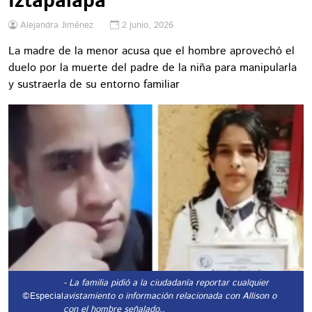
Iztapalapa
Alejandra Jiménez
2 junio, 2026
La madre de la menor acusa que el hombre aprovechó el
duelo por la muerte del padre de la niña para manipularla
y sustraerla de su entorno familiar
- La familia pidió a la ciudadanía reportar cualquier
©Especial
avistamiento o información relacionada con Allison o
con el hombre señalado..