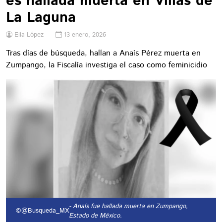
es hallada muerta en Villas de
La Laguna
Elia López
13 enero, 2026
Tras días de búsqueda, hallan a Anaís Pérez muerta en
Zumpango, la Fiscalía investiga el caso como feminicidio
- Anaís fue hallada muerta en Zumpango,
©@Busqueda_MX
Estado de México.