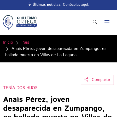
Últimas noticias.
Conócelas aquí.
Inicio
País
Anaís Pérez, joven desaparecida en Zumpango, es
hallada muerta en Villas de La Laguna
Compartir
TENÍA DOS HIJOS
Anaís Pérez, joven
desaparecida en Zumpango,