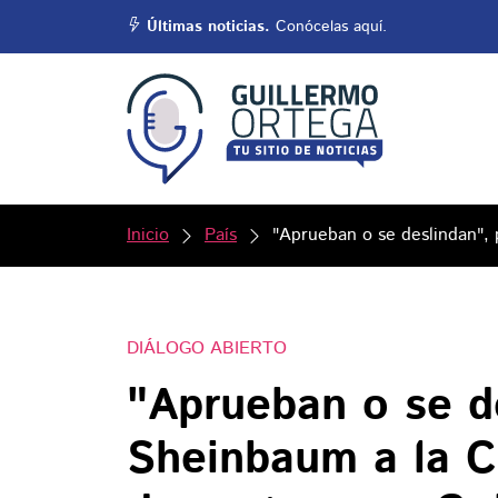
Últimas noticias.
Conócelas aquí.
Inicio
País
"Aprueban o se deslindan",
DIÁLOGO ABIERTO
"Aprueban o se d
Sheinbaum a la C