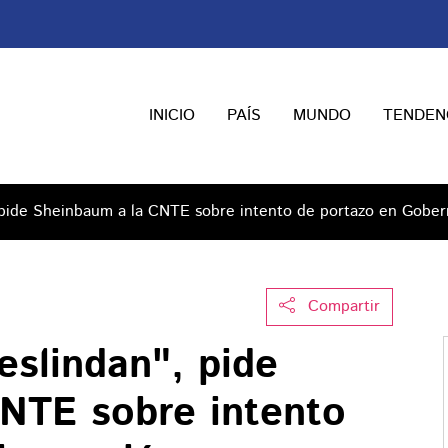
INICIO
PAÍS
MUNDO
TENDEN
 pide Sheinbaum a la CNTE sobre intento de portazo en Gober
Compartir
eslindan", pide
NTE sobre intento