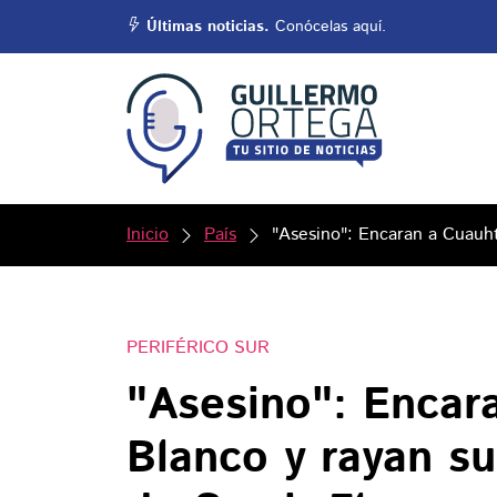
Últimas noticias.
Conócelas aquí.
Inicio
País
"Asesino": Encaran a Cuauht
PERIFÉRICO SUR
"Asesino": Enca
Blanco y rayan s