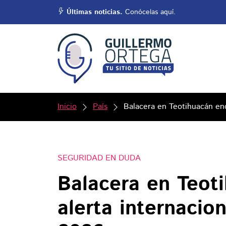
Últimas noticias.
Conócelas aquí.
Inicio
País
Balacera en Teotihuacán enc
SEGURIDAD EN DUDA
Balacera en Teot
alerta internacio