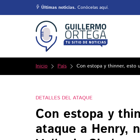
Últimas noticias.
Conócelas aquí.
Inicio
País
Con estopa y thinner, esto 
DETALLES DEL ATAQUE
Con estopa y thin
ataque a Henry, 