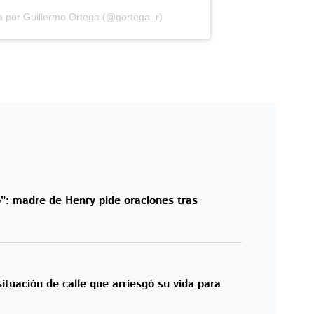
a por Guillermo Ortega (@gortega_r)
”: madre de Henry pide oraciones tras
ituación de calle que arriesgó su vida para