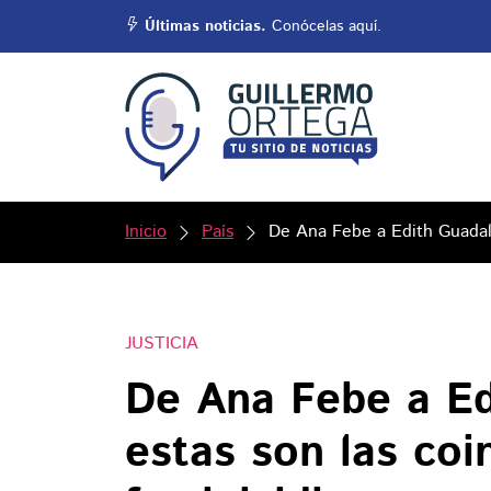
Últimas noticias.
Conócelas aquí.
Inicio
País
De Ana Febe a Edith Guadalu
JUSTICIA
De Ana Febe a Ed
estas son las coi