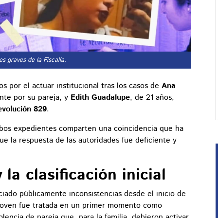
s graves de la Fiscalía.
 por el actuar institucional tras los casos de
Ana
nte por su pareja, y
Edith Guadalupe
, de 21 años,
volución 829
.
mbos expedientes comparten una coincidencia que ha
e la respuesta de las autoridades fue deficiente y
la clasificación inicial
ciado públicamente inconsistencias desde el inicio de
a joven fue tratada en un primer momento como
lencia de pareja que, para la familia, debieron activar