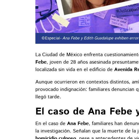
©Especial
- Ana Febe y Edith Guadalupe exhiben errore
La Ciudad de México enfrenta cuestionamientos
Febe
, joven de 28 años asesinada presuntame
localizada sin vida en el edificio de
Avenida Re
Aunque ocurrieron en contextos distintos, a
provocado indignación: familiares denuncian qu
llegó tarde.
El caso de Ana Febe y 
En el caso de
Ana Febe
, familiares han denun
la investigación. Señalan que la muerte de l
homicidio culposo
, pese a antecedentes de vio