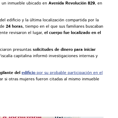
en un inmueble ubicado en
Avenida Revolución 829
, en
del edificio y la última localización compartida por la
s de
24 horas
, tiempo en el que sus familiares buscaban
nte revisaron el lugar,
el cuerpo fue localizado en el
nciaron presuntas
solicitudes de dinero para iniciar
iscalía capitalina informó investigaciones internas y
igilante del
edificio
por su probable participación en el
gar si otras mujeres fueron citadas al mismo inmueble