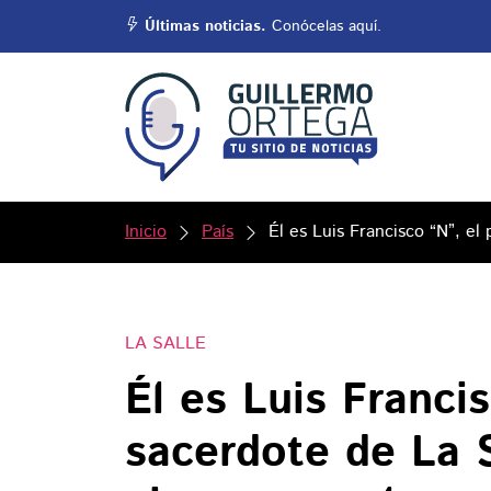
Últimas noticias.
Conócelas aquí.
Inicio
País
Él es Luis Francisco “N”, el
LA SALLE
Él es Luis Francis
sacerdote de La 