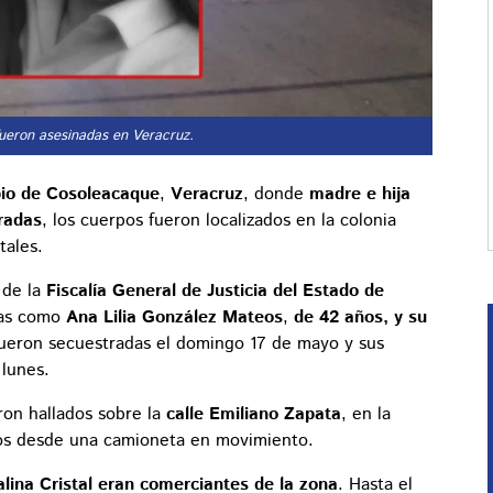
l fueron asesinadas en Veracruz.
ipio de Cosoleacaque
,
Veracruz
, donde
madre e hija
radas
, los cuerpos fueron localizados en la colonia
tales.
 de la
Fiscalía General de Justicia del Estado de
das como
Ana Lilia González Mateos
,
de 42 años, y su
ueron secuestradas el domingo 17 de mayo y sus
lunes.
ron hallados sobre la
calle Emiliano Zapata
, en la
ados desde una camioneta en movimiento.
Yalina Cristal eran comerciantes de la zona
. Hasta el