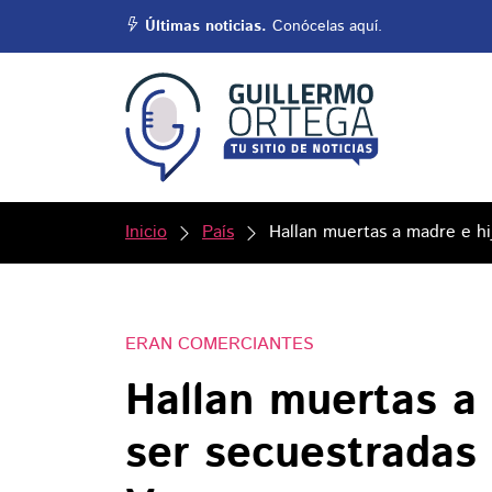
Últimas noticias.
Conócelas aquí.
Inicio
País
Hallan muertas a madre e hi
ERAN COMERCIANTES
Hallan muertas a 
ser secuestradas