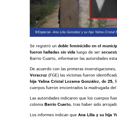
©Especial
- Ana Lilia González y su hija Yalina Crista
Se registró un
doble feminicidio en el munic
fueron halladas sin vida
luego de ser
secuest
Barrio Cuarto, informaron las autoridades esta
De acuerdo con las primeras inverstigaciones,
Veracruz
(FGE) las víctimas fueron identifica
hija Yalina Cristal Lezama González, de 25,
f
cuerpos fueron encontrados la madrugada del 
Las autoridades indicaron que los cuerpos fue
colonia
Barrio Cuarto
, tras haber sido arroj
Los informes indican que
Ana Lilia y su hija 