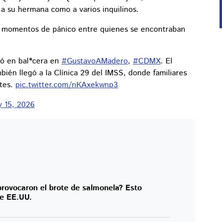
a su hermana como a varios inquilinos.
ró momentos de pánico entre quienes se encontraban
nó en bal*cera en
#GustavoAMadero
,
#CDMX
. El
mbién llegó a la Clínica 29 del IMSS, donde familiares
rtes.
pic.twitter.com/nKAxekwnp3
 15, 2026
rovocaron el brote de salmonela? Esto
de EE.UU.