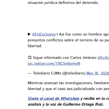
situación jurídica definitiva del detenido.
▶️
#EnExclusiva
I Así fue como un hombre agr
presuntos conflictos sobre el terreno de su p
libertad.
📺 Sigue informado con Carlos Jiménez (
@c4j
pic.twitter.com/YXC5mbvmvN
— Telediario CdMx (@telediario)
May 16, 202
Mientras avanzan las investigaciones, familiar
libertad y que el caso sea judicializado con p
Únete al canal de WhatsApp
y recibe en tu c
análisis y la voz de Guillermo Ortega Ruiz.