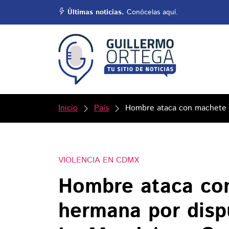
Últimas noticias.
Conócelas aquí.
Inicio
País
Hombre ataca con machete a
VIOLENCIA EN CDMX
Hombre ataca co
hermana por disp