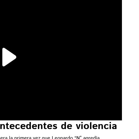
ntecedentes de violencia
 era la primera vez que Leonardo “N” agredía