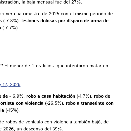
stración, la baja mensual fue del 27%.
rimer cuatrimestre de 2025 con el mismo periodo de
s
(-7.8%),
lesiones dolosas por disparo de arma de
n
(-7.7%).
"? El menor de “Los Julios” que intentaron matar en
 12, 2026
ue de
-16.9%,
robo a casa habitación
(-1.7%),
robo de
ortista con violencia
(-26.5%),
robo a transeúnte con
cia
(-15%).
de robos de vehículo con violencia también bajó, de
de 2026, un descenso del 39%.