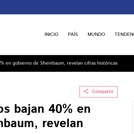
INICIO
PAÍS
MUNDO
TENDEN
% en gobierno de Sheinbaum, revelan cifras históricas
Compartir
os bajan 40% en
nbaum, revelan