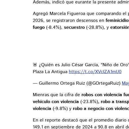
Además, indicó que eurante la presente admini
Agregó Marcela Figueroa que comparando el p
2026, se registraron descensos en
feminicidio
fuego
(-8.4%),
secuestro
(-28.8%), y
extorsió
🚨 ¿Quién es Julio César García, “Niño de Oro
Plaza La Antigua
https://t.co/XVcIZA1mU0
— Guillermo Ortega Ruiz (@GOrtegaRuiz)
May
Mienras que la cifra de
robos con violencia f
vehículo con violencia
(-23.8%)
, robo a transp
violencia
(-9.8%) y
robo a negocio con violen
En el reporte destacó que el promedio diario 
149.1 en septiembre de 2024 a 90.8 en abril 