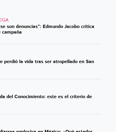
EGA
rse son denuncias”: Edmundo Jacobo critica
de campaña
 perdió la vida tras ser atropellado en San
da del Conocimiento: este es el criterio de
diarrea explosiva en México: ¿Qué estados