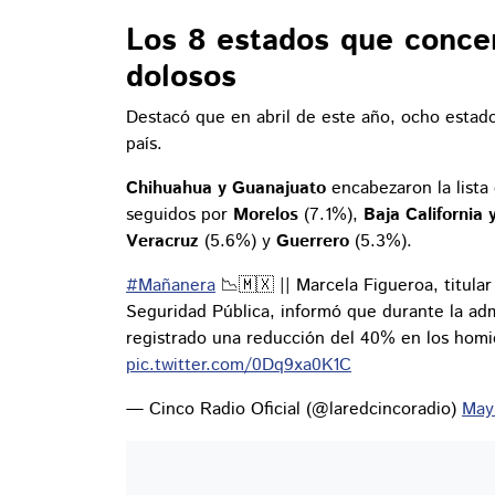
Los 8 estados que conce
dolosos
Destacó que en abril de este año, ocho estad
país.
Chihuahua y Guanajuato
encabezaron la list
seguidos por
Morelos
(7.1%),
Baja California 
Veracruz
(5.6%) y
Guerrero
(5.3%).
#Mañanera
📉🇲🇽 || Marcela Figueroa, titula
Seguridad Pública, informó que durante la adm
registrado una reducción del 40% en los homic
pic.twitter.com/0Dq9xa0K1C
— Cinco Radio Oficial (@laredcincoradio)
May