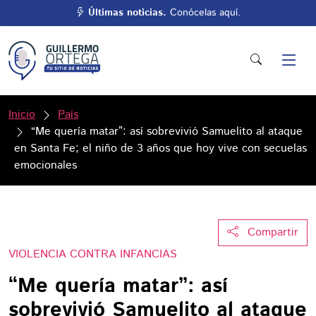
Últimas noticias.
Conócelas aquí.
Inicio
País
“Me quería matar”: así sobrevivió Samuelito al ataque
en Santa Fe; el niño de 3 años que hoy vive con secuelas
emocionales
Compartir
VIOLENCIA CONTRA INFANCIAS
“Me quería matar”: así
sobrevivió Samuelito al ataque