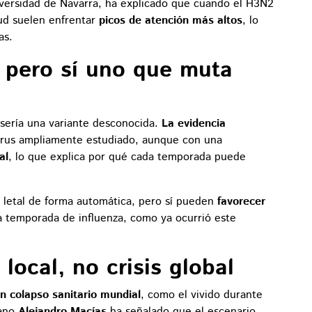
iversidad de Navarra, ha explicado que cuando el H3N2
lud suelen enfrentar
picos de atención más altos
, lo
as.
 pero sí uno que muta
 sería una variante desconocida.
La evidencia
virus ampliamente estudiado, aunque con una
al
, lo que explica por qué cada temporada puede
 letal de forma automática, pero sí pueden
favorecer
a temporada de influenza, como ya ocurrió este
 local, no crisis global
n colapso sanitario mundial
, como el vivido durante
cano
Alejandro Macías
ha señalado que el escenario