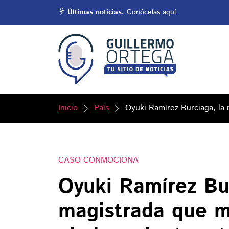
Últimas noticias.
Conócelas aquí.
Inicio
País
Oyuki Ramírez Burciaga, la
CASO CONMOCIONA
Oyuki Ramírez Bur
magistrada que m