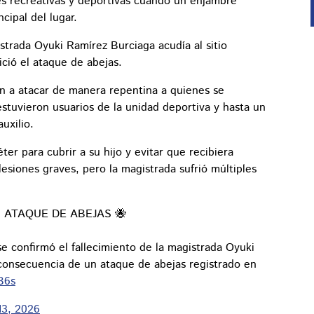
es recreativas y deportivas cuando un enjambre
cipal del lugar.
strada Oyuki Ramírez Burciaga acudía al sitio
ció el ataque de abejas.
on a atacar de manera repentina a quienes se
estuvieron usuarios de la unidad deportiva y hasta un
uxilio.
ter para cubrir a su hijo y evitar que recibiera
lesiones graves, pero la magistrada sufrió múltiples
ATAQUE DE ABEJAS 🐝
e confirmó el fallecimiento de la magistrada Oyuki
consecuencia de un ataque de abejas registrado en
B6s
13, 2026