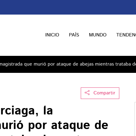
INICIO
PAÍS
MUNDO
TENDEN
 magistrada que murió por ataque de abejas mientras trataba
Compartir
ciaga, la
urió por ataque de