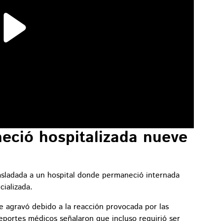
eció hospitalizada nueve
rasladada a un hospital donde permaneció internada
ializada.
se agravó debido a la reacción provocada por las
Reportes médicos señalaron que incluso requirió ser