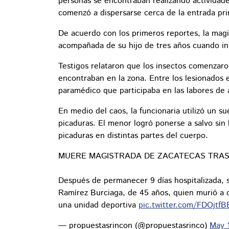
personas se encontraban realizando actividad
comenzó a dispersarse cerca de la entrada prin
De acuerdo con los primeros reportes, la magi
acompañada de su hijo de tres años cuando ini
Testigos relataron que los insectos comenzar
encontraban en la zona. Entre los lesionados 
paramédico que participaba en las labores de a
En medio del caos, la funcionaria utilizó un sué
picaduras. El menor logró ponerse a salvo sin 
picaduras en distintas partes del cuerpo.
MUERE MAGISTRADA DE ZACATECAS TRAS 
Después de permanecer 9 días hospitalizada, s
Ramírez Burciaga, de 45 años, quien murió a 
una unidad deportiva
pic.twitter.com/FDOjtfB
— propuestasrincon (@propuestasrinco)
May 