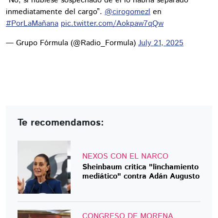
“No, si hubiese sospechado de él lo habría separado
inmediatamente del cargo”.
@cirogomezl
en
#PorLaMañana
pic.twitter.com/Aokpaw7qQw
— Grupo Fórmula (@Radio_Formula)
July 21, 2025
Te recomendamos:
NEXOS CON EL NARCO
Sheinbaum critica "linchamiento
mediático" contra Adán Augusto
CONGRESO DE MORENA