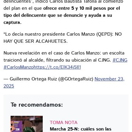
delincuentes”, indicó Carlos Bautista Tafolla al comienzo
del plan en el que
ofrece entre 5 y 10 mil pesos por el
tipo del delincuente que se denuncie y ayuda a su
captura.
“Lo decía nuestro presidente Carlos Manzo (QEPD): NO
HAY QUE SER ALCAHUETES.
Nueva revelación en el caso de Carlos Manzo: un escolta
traicionó al alcalde, filtrando su ubicación al CJNG.
#CJNG
#CarlosManzo
https://t.co/ElK34j5Il1
— Guillermo Ortega Ruiz (@GOrtegaRuiz)
November 23,
2025
Te recomendamos:
TOMA NOTA
Marcha 25-N: cuáles son las