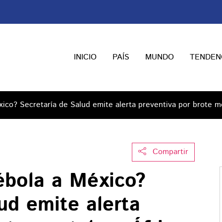
INICIO
PAÍS
MUNDO
TENDEN
xico? Secretaría de Salud emite alerta preventiva por brote mo
Compartir
ébola a México?
ud emite alerta