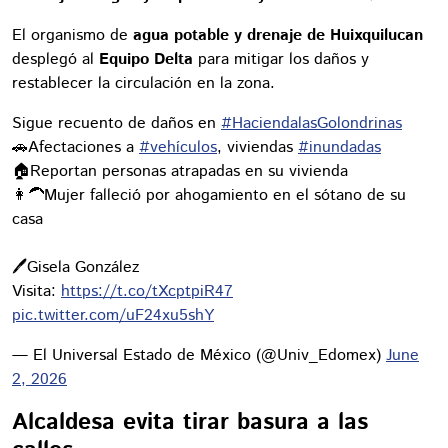
El organismo de
agua potable y drenaje de Huixquilucan
desplegó al
Equipo Delta
para mitigar los daños y
restablecer la circulación en la zona.
Sigue recuento de daños en
#HaciendalasGolondrinas
🚗Afectaciones a
#vehículos
, viviendas
#inundadas
🏠Reportan personas atrapadas en su vivienda
👩‍🦱Mujer falleció por ahogamiento en el sótano de su
casa
🖊️Gisela González
Visita:
https://t.co/tXcptpiR47
pic.twitter.com/uF24xu5shY
— El Universal Estado de México (@Univ_Edomex)
June
2, 2026
Alcaldesa evita tirar basura a las