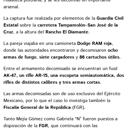
Huasteca potosina, y se les decomiso un importante
arsenal.
La captura fue realizada por elementos de la
Guardia Civil
Estatal
sobre la
carretera Tampamolón–San José de la
Cruz
, a la altura del
Rancho El Diamante
.
La pareja viajaba en una camioneta
Dodge RAM roja
,
donde las autoridades encontraron y decomisaron
ocho
armas de fuego
,
siete cargadores
y
86 cartuchos útiles
.
Entre el armamento decomisado se encuentran un fusil
AK-47, un rifle AR-15, una escopeta semiautomática, dos
rifles de distintos calibres y tres armas cortas
.
Las armas decomisadas son de uso exclusivo del Ejército
Mexicano, por lo que el caso lo investiga también la
Fiscalía General de la República
(FGR).
Tanto Mejía Gómez como Gabriela “N” fueron puestos a
disposición de la
FGR
, que continuará con las