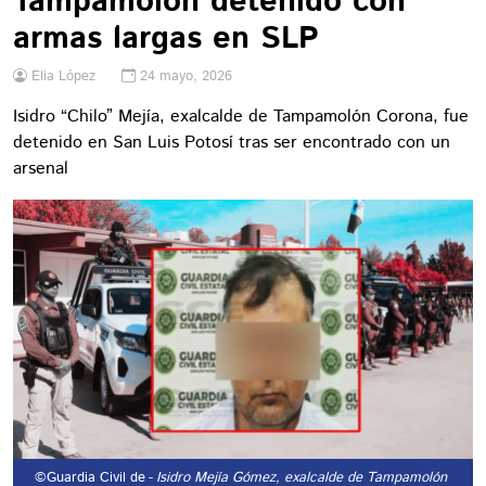
Tampamolón detenido con
armas largas en SLP
Elia López
24 mayo, 2026
Isidro “Chilo” Mejía, exalcalde de Tampamolón Corona, fue
detenido en San Luis Potosí tras ser encontrado con un
arsenal
©Guardia Civil de
- Isidro Mejía Gómez, exalcalde de Tampamolón