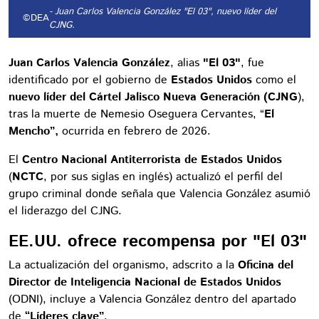
- Juan Carlos Valencia González "El 03", nuevo líder del
©DEA
CJNG.
Juan Carlos Valencia González
, alias
"El 03"
, fue
identificado por el gobierno de
Estados Unidos
como el
nuevo líder del Cártel Jalisco Nueva Generación
(CJNG
),
tras la muerte de Nemesio Oseguera Cervantes, “
El
Mencho”,
ocurrida en febrero de 2026.
El
Centro Nacional Antiterrorista de Estados Unidos
(
NCTC
, por sus siglas en inglés) actualizó el perfil del
grupo criminal donde señala que Valencia González asumió
el liderazgo del CJNG.
EE.UU. ofrece recompensa por "El 03"
La actualización del organismo, adscrito a la
Oficina del
Director de Inteligencia Nacional de Estados Unidos
(ODNI), incluye a Valencia González dentro del apartado
de
“Líderes clave”
.