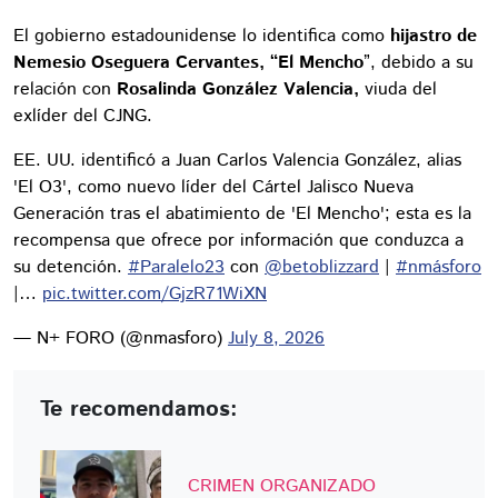
El gobierno estadounidense lo identifica como
hijastro de
Nemesio Oseguera Cervantes, “El Mencho
”, debido a su
relación con
Rosalinda González Valencia,
viuda del
exlíder del CJNG.
EE. UU. identificó a Juan Carlos Valencia González, alias
'El O3', como nuevo líder del Cártel Jalisco Nueva
Generación tras el abatimiento de 'El Mencho'; esta es la
recompensa que ofrece por información que conduzca a
su detención.
#Paralelo23
con
@betoblizzard
|
#nmásforo
|…
pic.twitter.com/GjzR71WiXN
— N+ FORO (@nmasforo)
July 8, 2026
Te recomendamos:
CRIMEN ORGANIZADO