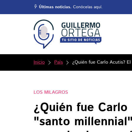
Últimas noticias.
Conócelas aquí.
Inicio
País
¿Quién fue Carlo Acutis? El
LOS MILAGROS
¿Quién fue Carlo 
"santo millennial