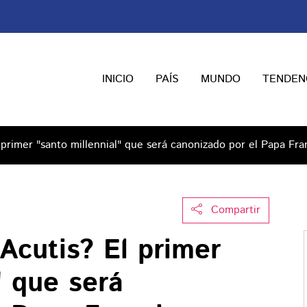
INICIO
PAÍS
MUNDO
TENDEN
 primer "santo millennial" que será canonizado por el Papa Fra
Compartir
Acutis? El primer
" que será