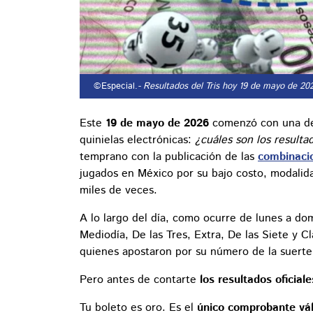
©Especial.
- Resultados del Tris hoy 19 de mayo de 20
Este
19 de mayo de 2026
comenzó con una de 
quinielas electrónicas:
¿cuáles son los resulta
temprano con la publicación de las
combinacio
jugados en México por su bajo costo, modalida
miles de veces.
A lo largo del día, como ocurre de lunes a dom
Mediodía, De las Tres, Extra, De las Siete y C
quienes apostaron por su número de la suerte
Pero antes de contarte
los resultados oficiale
Tu boleto es oro. Es el
único comprobante vál