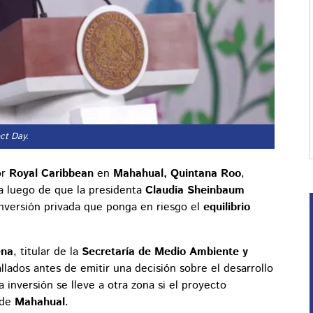
ct Day.
or
Royal Caribbean
en
Mahahual, Quintana Roo
,
ta luego de que la presidenta
Claudia Sheinbaum
inversión privada que ponga en riesgo el
equilibrio
ena
, titular de la
Secretaría de Medio Ambiente y
allados antes de emitir una decisión sobre el desarrollo
a inversión se lleve a otra zona si el proyecto
 de
Mahahual
.