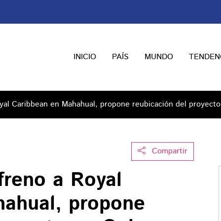
INICIO
PAÍS
MUNDO
TENDEN
al Caribbean en Mahahual, propone reubicación del proyect
Compartir
reno a Royal
hahual, propone