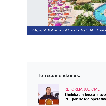
©Especial
- Mahahual podría recibir hasta 20 mil visita
Te recomendamos:
REFORMA JUDICIAL
Sheinbaum busca mover e
INE por riesgo operativ