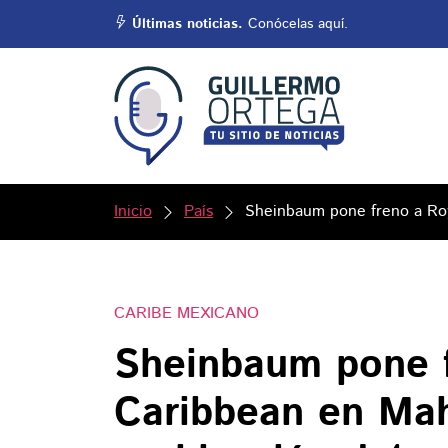
Últimas noticias.
Conócelas aquí.
Inicio
País
Sheinbaum pone freno a Roy
CARIBE MEXICANO
Sheinbaum pone f
Caribbean en Ma