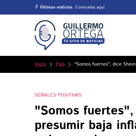
Últimas noticias.
Conócelas aquí.
Inicio
País
"Somos fuertes", dice Shein
SEÑALES POSITIVAS
"Somos fuertes",
presumir baja inf