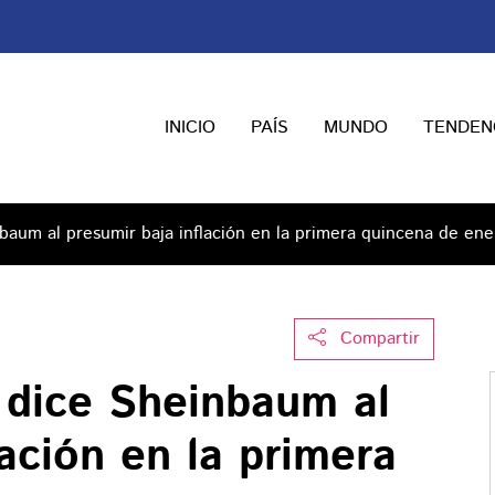
INICIO
PAÍS
MUNDO
TENDEN
baum al presumir baja inflación en la primera quincena de ene
Compartir
 dice Sheinbaum al
lación en la primera